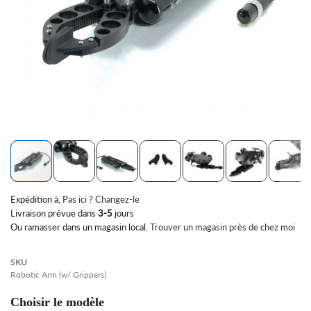
Skip
Expédition à
,
Pas ici ? Changez-le
to
Livraison prévue dans
3-5
jours
the
Ou ramasser dans un magasin local.
Trouver un magasin près de chez moi
beginning
of
the
SKU
images
Robotic Arm (w/ Grippers)
gallery
Choisir le modèle