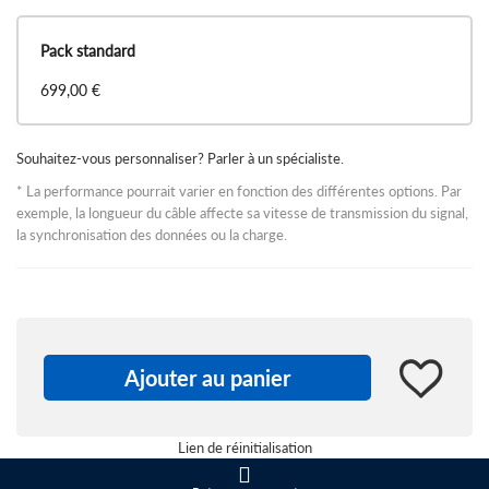
Pack standard
699,00 €
Souhaitez-vous personnaliser? Parler à un spécialiste.
* La performance pourrait varier en fonction des différentes options. Par
exemple, la longueur du câble affecte sa vitesse de transmission du signal,
la synchronisation des données ou la charge.
Pour aussi peu que
699,00 €
Model
Quantity:
Ajouter au panier
Ajouter
Lien de réinitialisation
au