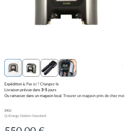
Skip
Expédition à
,
Pas ici ? Changez-le
to
Livraison prévue dans
3-5
jours
the
Ou ramasser dans un magasin local.
Trouver un magasin près de chez moi
beginning
of
the
SKU
images
Q-Energy Station-Standard
gallery
550,00 €