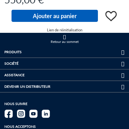
Quantity:
Ajouter au panier
Ajouter
Lien de réinitialisation
au
Retour au sommet
PRODUITS
panier
SOCIÉTÉ
ASSISTANCE
DEVENIR UN DISTRIBUTEUR
NOUS SUIVRE
NOUS ACCEPTONS